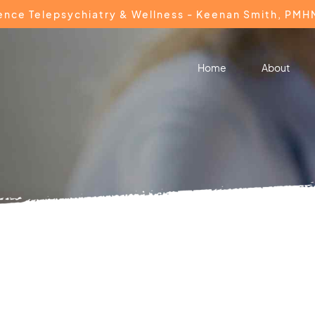
ience Telepsychiatry & Wellness - Keenan Smith, PM
Home
About