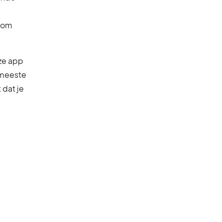
k om
eze app
 meeste
 dat je