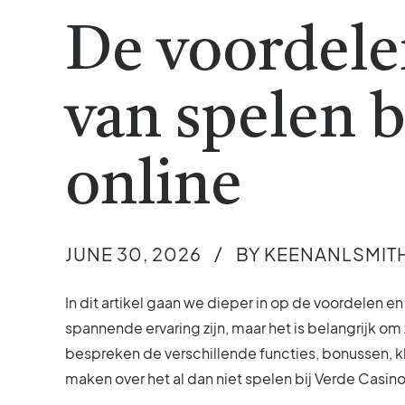
De voordele
van spelen b
online
JUNE 30, 2026
BY KEENANLSMI
In dit artikel gaan we dieper in op de voordelen e
spannende ervaring zijn, maar het is belangrijk o
bespreken de verschillende functies, bonussen, k
maken over het al dan niet spelen bij Verde Casino