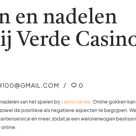
n en nadelen
ij Verde Casin
TH100@GMAIL.COM
0
n nadelen van het spelen bij
casino verde
. Online gokken kan
m zowel de positieve als negatieve aspecten te begrijpen. W
lantenservice en meer, zodat je een weloverwogen beslissi
 online.