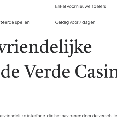
Enkel voor nieuwe spelers
cteerde spellen
Geldig voor 7 dagen
vriendelijke
 de Verde Casi
svriendelijke interface, die het navigeren door de verschil