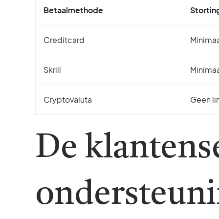
Betaalmethode
Stortin
Creditcard
Minimaa
Skrill
Minima
Cryptovaluta
Geen li
De klantens
ondersteuni