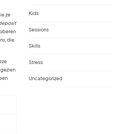
Kids
ie ze
deposit
Sessions
proberen
ins
, die
Skills
deze
Stress
ngezien
 een
Uncategorized