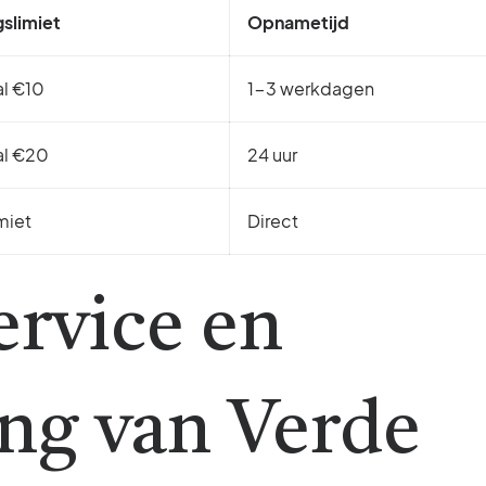
gslimiet
Opnametijd
l €10
1-3 werkdagen
al €20
24 uur
miet
Direct
ervice en
ng van Verde