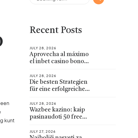
Recent Posts
o
JULY 28, 2026
Aprovecha al máximo
el inbet casino bono
de bienvenida con
estos consejos útiles
JULY 28, 2026
Die besten Strategien
für eine erfolgreiche
Casino Infinity
 een
Auszahlung in
JULY 28, 2026
Wazbee kazino: kaip
Deutschland
e
pasinaudoti 50 free
ng kunt
spins ir laimėti
daugiau
JULY 27, 2026