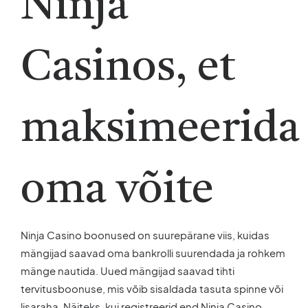
Ninja
Casinos, et
maksimeerida
oma võite
Ninja Casino boonused on suurepärane viis, kuidas
mängijad saavad oma bankrolli suurendada ja rohkem
mänge nautida. Uued mängijad saavad tihti
tervitusboonuse, mis võib sisaldada tasuta spinne või
lisaraha. Näiteks, kui registreerid end Ninja Casino