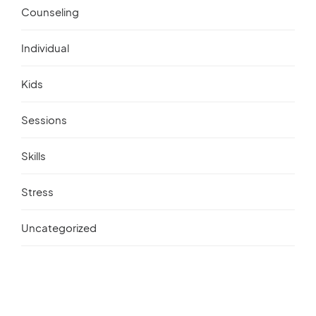
Counseling
Individual
Kids
Sessions
Skills
Stress
Uncategorized