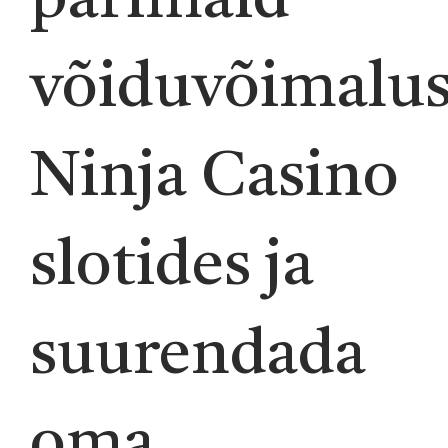
parimaid
võiduvõimalus
Ninja Casino
slotides ja
suurendada
oma