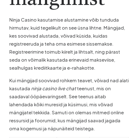
Ninja Casino kasutamise alustamine võib tunduda
hirmutav, kuid tegelikult on see üsna lihtne. Mängijad,
kes soovivad alustada, võivad küsida, kuidas
registreeruda ja teha oma esimese sissemakse.
Registreerimine toimub kiirelt ja lihtsalt, ning pärast
seda on võimalik kasutada erinevaid makseviise,
sealhulgas krediitkaarte ja e-rahakotte.
Kui mängijad soovivad rohkem teavet, võivad nad alati
kasutada
ninja casino live chat
teenust, mis on
saadaval ööpäevaringselt. See teenus aitab
lahendada kõiki muresid ja küsimusi, mis võivad
mängijatel tekkida. Samuti on olemas mitmed online
ressursid ja foorumid, kus mängijad saavad jagada
oma kogemusi ja näpunäiteid teistega.