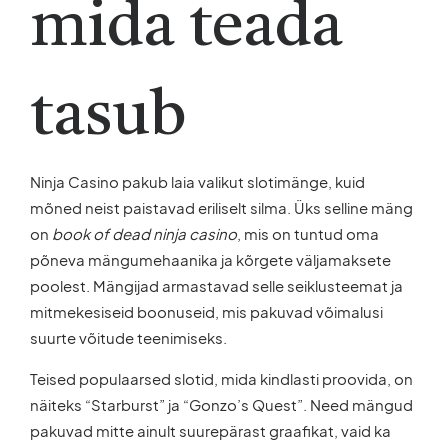
mida teada
tasub
Ninja Casino pakub laia valikut slotimänge, kuid
mõned neist paistavad eriliselt silma. Üks selline mäng
on
book of dead ninja casino
, mis on tuntud oma
põneva mängumehaanika ja kõrgete väljamaksete
poolest. Mängijad armastavad selle seiklusteemat ja
mitmekesiseid boonuseid, mis pakuvad võimalusi
suurte võitude teenimiseks.
Teised populaarsed slotid, mida kindlasti proovida, on
näiteks “Starburst” ja “Gonzo’s Quest”. Need mängud
pakuvad mitte ainult suurepärast graafikat, vaid ka