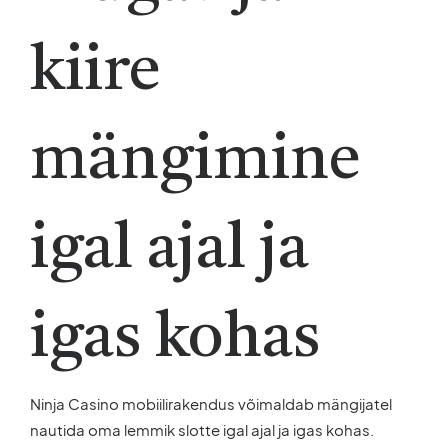
kiire
mängimine
igal ajal ja
igas kohas
Ninja Casino mobiilirakendus võimaldab mängijatel
nautida oma lemmik slotte igal ajal ja igas kohas.