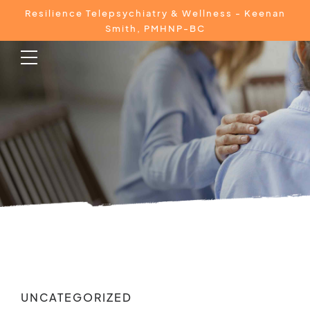
Resilience Telepsychiatry & Wellness - Keenan
Smith, PMHNP-BC
UNCATEGORIZED