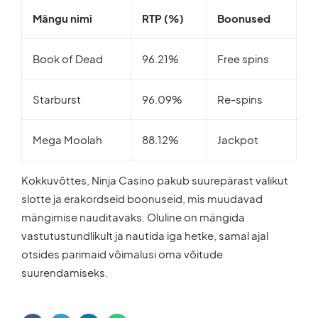
Mängu nimi
RTP (%)
Boonused
Book of Dead
96.21%
Free spins
Starburst
96.09%
Re-spins
Mega Moolah
88.12%
Jackpot
Kokkuvõttes, Ninja Casino pakub suurepärast valikut
slotte ja erakordseid boonuseid, mis muudavad
mängimise nauditavaks. Oluline on mängida
vastutustundlikult ja nautida iga hetke, samal ajal
otsides parimaid võimalusi oma võitude
suurendamiseks.