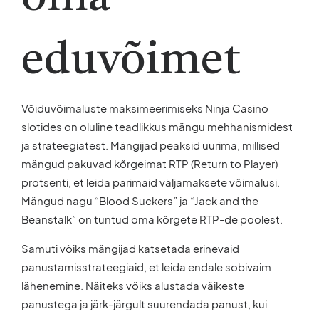
eduvõimet
Võiduvõimaluste maksimeerimiseks Ninja Casino
slotides on oluline teadlikkus mängu mehhanismidest
ja strateegiatest. Mängijad peaksid uurima, millised
mängud pakuvad kõrgeimat RTP (Return to Player)
protsenti, et leida parimaid väljamaksete võimalusi.
Mängud nagu “Blood Suckers” ja “Jack and the
Beanstalk” on tuntud oma kõrgete RTP-de poolest.
Samuti võiks mängijad katsetada erinevaid
panustamisstrateegiaid, et leida endale sobivaim
lähenemine. Näiteks võiks alustada väikeste
panustega ja järk-järgult suurendada panust, kui