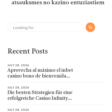
atsauksmes no kazino entuziastiem
Recent Posts
JULY 28, 2026
Aprovecha al máximo el inbet
casino bono de bienvenida
con estos consejos útiles
JULY 28, 2026
Die besten Strategien für eine
erfolgreiche Casino Infinity
Auszahlung in Deutschland
JULY 28, 2026