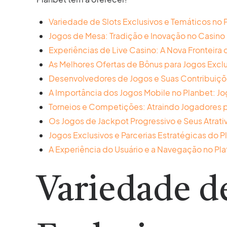
Variedade de Slots Exclusivos e Temáticos no 
Jogos de Mesa: Tradição e Inovação no Casino
Experiências de Live Casino: A Nova Fronteira
As Melhores Ofertas de Bônus para Jogos Exclu
Desenvolvedores de Jogos e Suas Contribuiçõ
A Importância dos Jogos Mobile no Planbet: J
Torneios e Competições: Atraindo Jogadores p
Os Jogos de Jackpot Progressivo e Seus Atrati
Jogos Exclusivos e Parcerias Estratégicas do 
A Experiência do Usuário e a Navegação no Pl
Variedade de