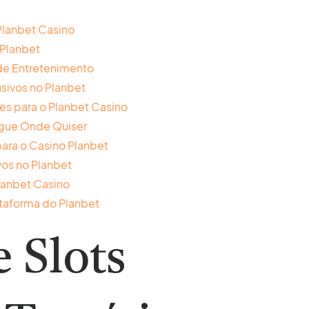
Planbet Casino
 Planbet
 de Entretenimento
sivos no Planbet
es para o Planbet Casino
ogue Onde Quiser
ara o Casino Planbet
vos no Planbet
Planbet Casino
ataforma do Planbet
 Slots