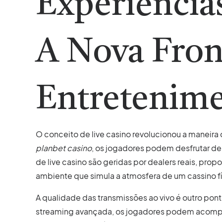
Experiências
A Nova Fron
Entretenim
O conceito de live casino revolucionou a maneira
planbet casino
, os jogadores podem desfrutar de
de live casino são geridas por dealers reais, pro
ambiente que simula a atmosfera de um cassino f
A qualidade das transmissões ao vivo é outro pon
streaming avançada, os jogadores podem acomp