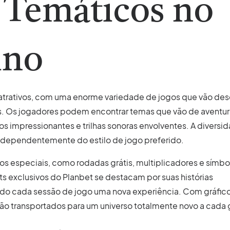
e Temáticos no
ino
is atrativos, com uma enorme variedade de jogos que vão de
s. Os jogadores podem encontrar temas que vão de aventur
s impressionantes e trilhas sonoras envolventes. A diversi
independentemente do estilo de jogo preferido.
s especiais, como rodadas grátis, multiplicadores e símbo
s exclusivos do Planbet se destacam por suas histórias
ando cada sessão de jogo uma nova experiência. Com gráfic
são transportados para um universo totalmente novo a cada g