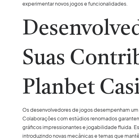
experimentar novos jogos e funcionalidades.
Desenvolved
Suas Contri
Planbet Cas
Os desenvolvedores de jogos desempenham um pap
Colaborações com estúdios renomados garantem q
gráficos impressionantes e jogabilidade fluida.
introduzindo novas mecânicas e temas que mantêm