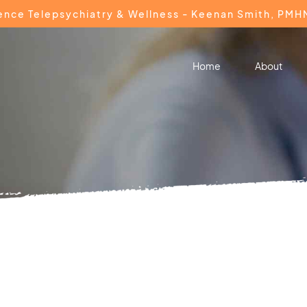
ience Telepsychiatry & Wellness - Keenan Smith, PM
Home
About