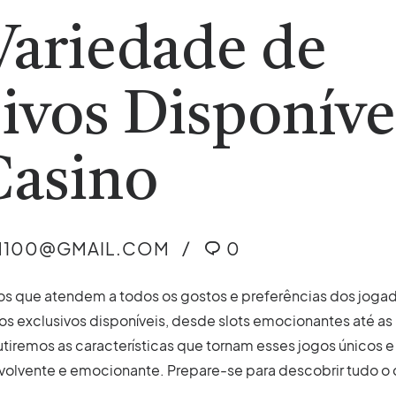
Variedade de
ivos Disponíve
Casino
TH100@GMAIL.COM
0
s que atendem a todos os gostos e preferências dos jogad
os exclusivos disponíveis, desde slots emocionantes até as
utiremos as características que tornam esses jogos únicos 
volvente e emocionante. Prepare-se para descobrir tudo o 