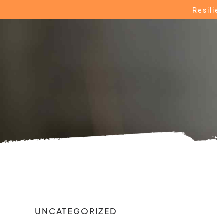
Resil
UNCATEGORIZED