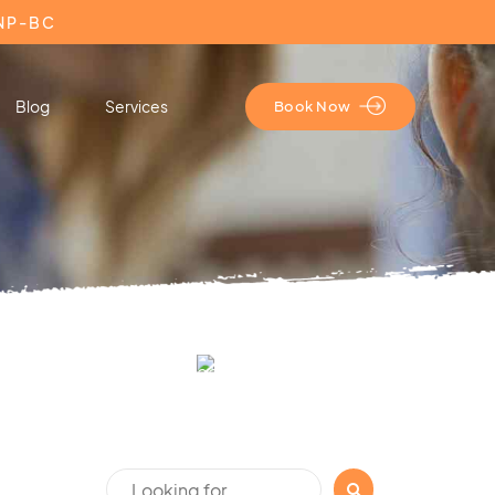
HNP-BC
Blog
Services
Book Now