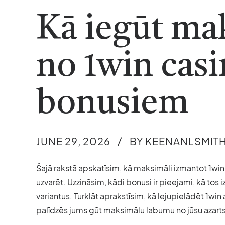
Kā iegūt ma
no 1win casi
bonusiem
JUNE 29, 2026
BY KEENANLSMI
Šajā rakstā apskatīsim, kā maksimāli izmantot 1win 
uzvarēt. Uzzināsim, kādi bonusi ir pieejami, kā tos
variantus. Turklāt aprakstīsim, kā lejupielādēt 1win
palīdzēs jums gūt maksimālu labumu no jūsu azart