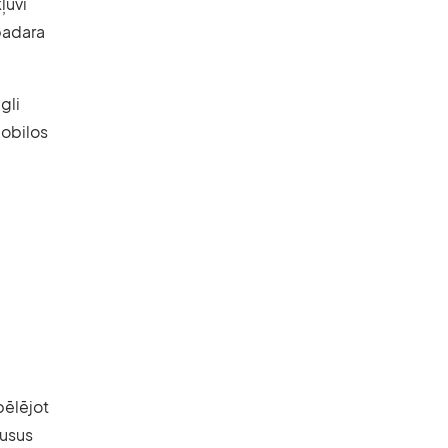
ļuvi
padara
gli
mobilos
pēlējot
nusus