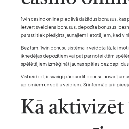
1win casino online piedāvā dažādus bonusus, kas pa
ietvert sveiciena bonusus, depozīta bonusus, be
parasti tiek piešķirts jaunajiem lietotājiem, kad vi
Bez tam, 1win bonusu sistēma ir veidota tā, lai mot
iknedēļas depozītiem vai pat par noteiktām spēlēm,
spēlētājiem izmēģināt jaunas spēles bez papildus 
Visbeidzot, ir svarīgi pārbaudīt bonusu nosacījumu
apjomiem un spēļu veidiem. Šī informācija ir pieejam
Kā aktivizēt