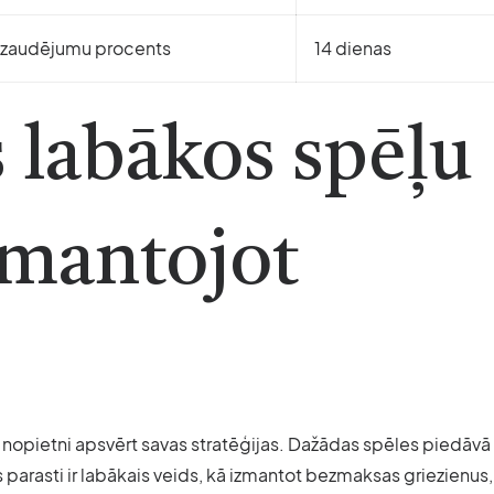
 zaudējumu procents
14 dienas
s labākos spēļu
zmantojot
gi nopietni apsvērt savas stratēģijas. Dažādas spēles piedāvā
 parasti ir labākais veids, kā izmantot bezmaksas griezienus, 