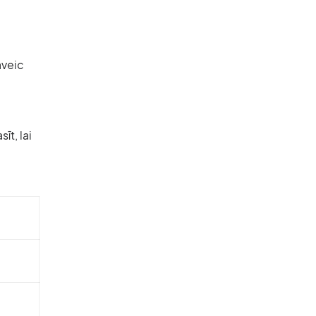
āveic
īt, lai