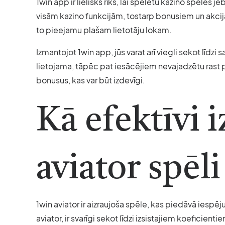
1win app ir lielisks rīks, lai spēlētu kazino spēles j
visām kazino funkcijām, tostarp bonusiem un akcij
to pieejamu plašam lietotāju lokam.
Izmantojot 1win app, jūs varat arī viegli sekot līdzi
lietojama, tāpēc pat iesācējiem nevajadzētu rast 
bonusus, kas var būt izdevīgi.
Kā efektīvi 
aviator spēli
1win aviator ir aizraujoša spēle, kas piedāvā iespēj
aviator, ir svarīgi sekot līdzi izsistajiem koeficie