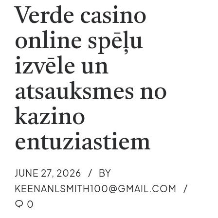
Verde casino
online spēļu
izvēle un
atsauksmes no
kazino
entuziastiem
JUNE 27, 2026
BY
KEENANLSMITH100@GMAIL.COM
0