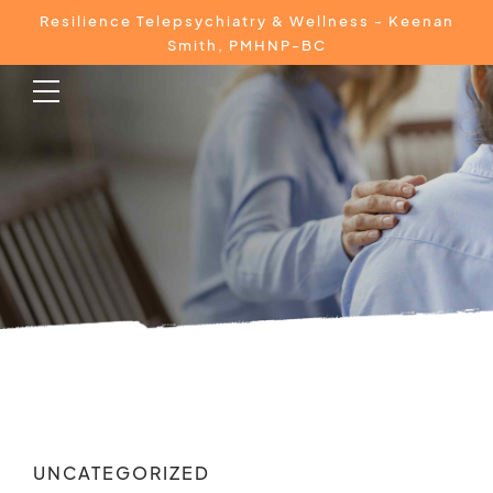
Resilience Telepsychiatry & Wellness - Keenan
Smith, PMHNP-BC
UNCATEGORIZED