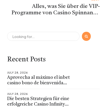
Alles, was Sie über die VIP-
Programme von Casino Spinnando
wissen müssen
Recent Posts
JULY 28, 2026
Aprovecha al máximo el inbet
casino bono de bienvenida
con estos consejos útiles
JULY 28, 2026
Die besten Strategien für eine
erfolgreiche Casino Infinity