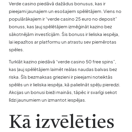
Verde casino piedāvā dažādus bonusus, kas ir
pieejami jaunajiem un esošajiem spēlētājiem. Viens no
populārākajiem ir “verde casino 25 euro no deposit”
bonuss, kas ļauj spēlētājiem izmēģināt kazino bez
sākotnējām investīcijām. Šis bonuss ir lieliska iespēja,
lai iepazītos ar platformu un atrastu sev piemērotas
spēles.
Turklāt kazino piedāvā “verde casino 50 free spins”,
kas ļauj spēlētājiem laimēt reālas naudas balvas bez
riska. Šīs bezmaksas griezieni ir pieejami noteiktās
spēlēs un ir lieliska iespēja, kā palielināt spēļu pieredzi.
Akcijas un bonusi bieži mainās, tāpēc ir svarīgi sekot
līdzi jaunumiem un izmantot iespējas.
Kā izvēlēties