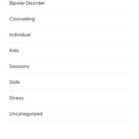
Bipolar Disorder
Counseling
Individual
Kids
Sessions
Skills
Stress
Uncategorized