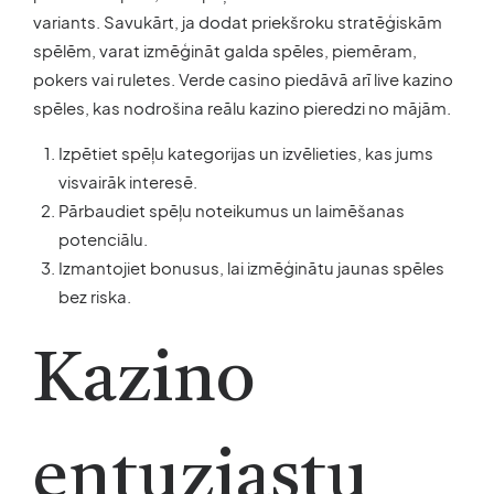
variants. Savukārt, ja dodat priekšroku stratēģiskām
spēlēm, varat izmēģināt galda spēles, piemēram,
pokers vai ruletes. Verde casino piedāvā arī live kazino
spēles, kas nodrošina reālu kazino pieredzi no mājām.
Izpētiet spēļu kategorijas un izvēlieties, kas jums
visvairāk interesē.
Pārbaudiet spēļu noteikumus un laimēšanas
potenciālu.
Izmantojiet bonusus, lai izmēģinātu jaunas spēles
bez riska.
Kazino
entuziastu