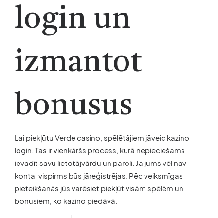
login un
izmantot
bonusus
Lai piekļūtu Verde casino, spēlētājiem jāveic kazino
login. Tas ir vienkāršs process, kurā nepieciešams
ievadīt savu lietotājvārdu un paroli. Ja jums vēl nav
konta, vispirms būs jāreģistrējas. Pēc veiksmīgas
pieteikšanās jūs varēsiet piekļūt visām spēlēm un
bonusiem, ko kazino piedāvā.