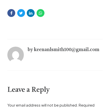
by keenanlsmith100@gmail.com
Leave a Reply
Your email address will not be published. Required