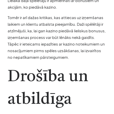
Lielākā daļa spēlētāju ir apmierināti ar bonusiem un
akcijām, ko piedāvā kazino.
Tomēr ir arī dažas kritikas, kas attiecas uz izņemšanas
laikiem un klientu atbalsta pieejamību. Daži spēlētāji ir
atzīmējuši, ka, lai gan kazino piedāvā lieliskus bonusus,
izņemšanas process var būt lēnāks nekā gaidīts.
Tāpēc ir ieteicams iepazīties ar kazino noteikumiem un
nosacījumiem pirms spēles uzsākšanas, lai izvairītos
no nepatīkamiem pārsteigumiem.
Drošība un
atbildīga